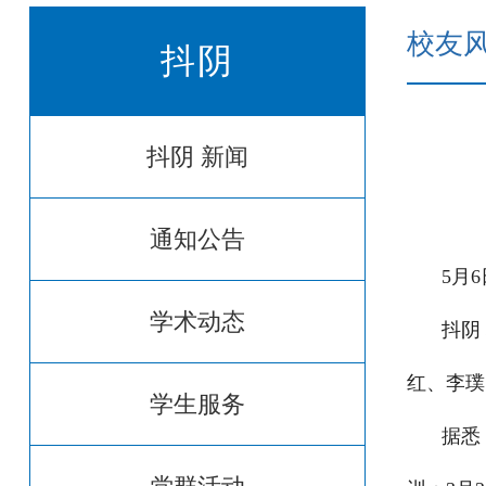
校友
抖阴
抖阴 新闻
通知公告
5月
学术动态
抖阴
红、李璞
学生服务
据悉