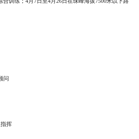
合训练；4月7日至4月26日在珠峰海拔7500米以下路
顾问
总指挥