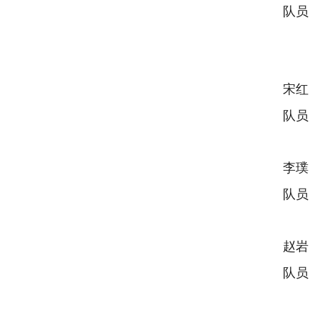
队员
宋红
队员
李璞
队员
赵岩
队员