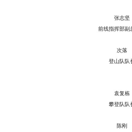
张志坚
前线指挥部副
次落
登山队队
袁复栋
攀登队队
陈刚