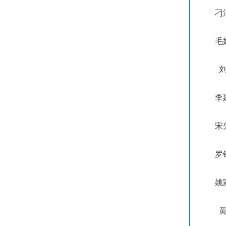
刁
毛
李
宋
罗
姚