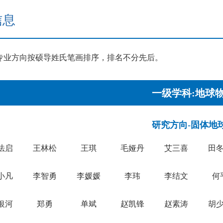
信息
专业方向按硕导姓氏笔画排序，排名不分先后。
一级学科:地球
研究方向-固体地
法启
王林松
王琪
毛娅丹
艾三喜
田
小凡
李智勇
李媛媛
李玮
李结文
何
银河
郑勇
单斌
赵凯锋
赵素涛
胡