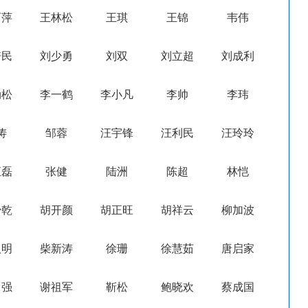
丽萍
王林松
王琪
王锦
韦伟
培民
刘少勇
刘双
刘立超
刘成利
劲松
李一鹤
李小凡
李帅
李玮
涛
邹蓉
汪宇锋
汪利民
汪玲玲
恒磊
张健
陆洲
陈超
林恺
少乾
胡开颜
胡正旺
胡祥云
柳加波
汉明
柴新涛
徐珊
徐慧茹
唐启家
富强
谢祖军
靳松
鲍晓欢
蔡成国