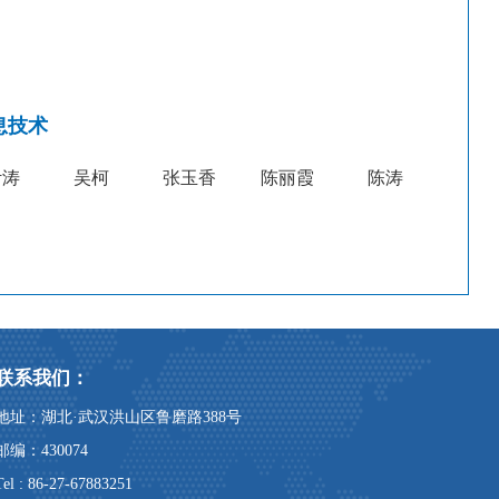
息技术
叶涛
吴柯
张玉香
陈丽霞
陈涛
联系我们：
地址：湖北·武汉洪山区鲁磨路388号
邮编：430074
Tel : 86-27-67883251