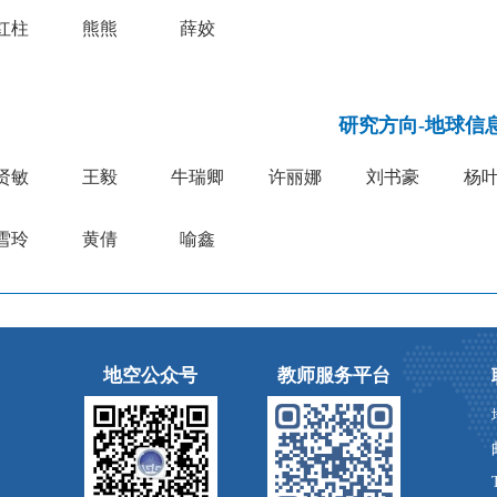
红柱
熊熊
薛姣
研究方向-地球信
贤敏
王毅
牛瑞卿
许丽娜
刘书豪
杨
雪玲
黄倩
喻鑫
地空公众号
教师服务平台