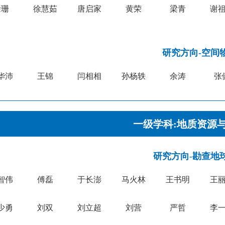
徐珊
徐慧茹
唐启家
黄荣
梁青
谢
研究方向-空间
华沛
王锦
闫相相
孙杨轶
余涛
张
一级学科:地质资源
研究方向-勘查地
智伟
傅磊
于长澎
马火林
王书明
王
少勇
刘双
刘立超
刘营
严哲
李