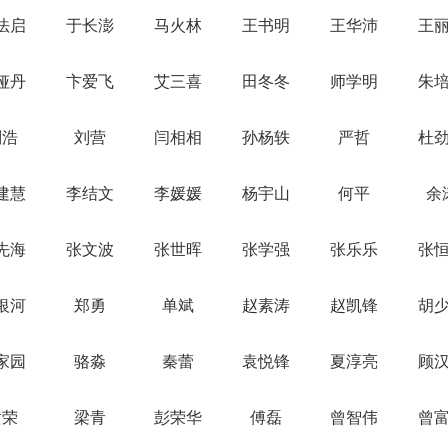
法启
于长澎
马火林
王书明
王华沛
王
娅丹
卞爱飞
艾三喜
田冬冬
师学明
朱
刘浩
刘营
闫相相
孙杨轶
严哲
杜
建慧
李结文
李媛媛
杨宇山
何平
余
先海
张文波
张世晖
张学强
张乐乐
张
银河
郑勇
单斌
赵素涛
赵凯锋
胡
家园
骆淼
秦蕾
袁悦锋
夏淳亮
顾
黄荣
梁青
彭荣华
傅磊
曾智伟
曾