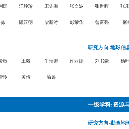
利民
汪玲玲
宋先海
张文波
张世晖
张
骆淼
顾汉明
柴新涛
彭荣华
曾富强
靳
研究方向-地球信
贤敏
王毅
牛瑞卿
许丽娜
刘书豪
杨
雪玲
黄倩
喻鑫
一级学科:资源
研究方向-勘查地