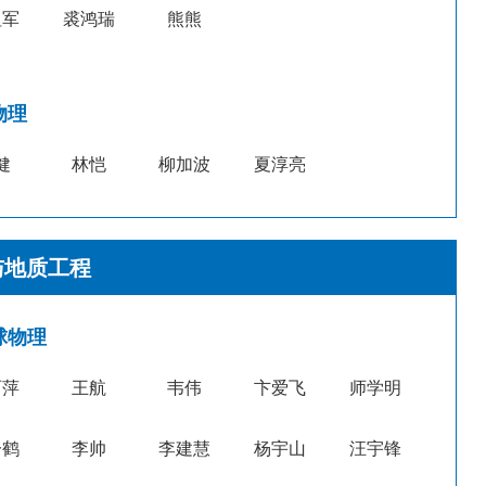
祖军
裘鸿瑞
熊熊
物理
健
林恺
柳加波
夏淳亮
与地质工程
球物理
丽萍
王航
韦伟
卞爱飞
师学明
一鹤
李帅
李建慧
杨宇山
汪宇锋