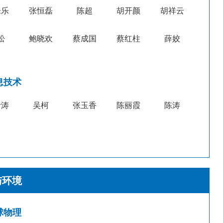
乐乐
张恒磊
陈超
胡开颜
胡祥云
松
鲍晓欢
蔡成国
蔡红柱
薛姣
息技术
叶涛
吴柯
张玉香
陈丽霞
陈涛
与环境
球物理