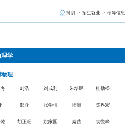
抖阴
>
招生就业
>
硕导信息
物理学
球物理
冬冬
刘浩
刘成利
朱培民
杜劲松
平
邹蓉
张学强
陆洲
陈界宏
少乾
胡正旺
姚家园
秦蕾
袁悦峰