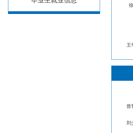
毕业生就业信息
王
曾
刘