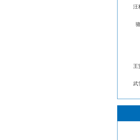
汪
王
武