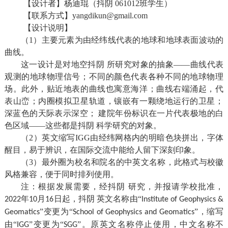
【设计者】杨迪琨（抖阴 061012班学生）
【联系方式】
yangdikun@gmail.com
【设计说明】
（1）主要元素为由经纬线代表的地球和地球表面波动的
曲线。
这一设计是对地
空抖阴 所研究对象的抽象——曲
线代表
观测的地球物理信号；不同的颜色代表各种不同的地球物理
场。此外，贴近地表的曲线也寓意海洋；曲线右端涌起，代
表山峦；内圈模拟卫星轨道，镶嵌有一颗绕地运行的卫星；
深蓝色的天际表示深空； 建院年份标识在一片代表极地的白
色区域——这些都是抖阴 科学研究的对象。
（2）英文缩写IGG由经纬网格内的明暗色块拼出，字体
醒目，易于辨识，在国际交流中能给人留下深刻印象。
（3）最外圈为校名和院名的中英文名称，此格式与校徽
风格兼容，便于同时排列使用。
注：
根据发展需要，经抖阴 研究，并报请学校批准，
年
月
日
起，抖阴 英文名称由“
2022
10
16
Institute of Geophysics &
”变更为“
”，缩写
Geomatics
School of Geophysics and Geomatics
由“
”变更为“
”。原英文名称停止使用，中文名称不
IGG
SGG