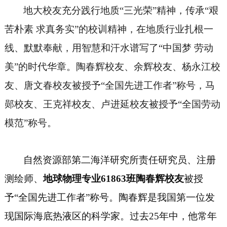
地大校友充分践行地质
“
三光荣
”
精神，传承
“艰
苦朴素 求真务实”的校训精神，在地质
行业
扎根一
线、默默奉献，
用智慧和汗水谱写了
“中国梦 劳动
美”的时代华章。陶春辉校友、余辉校友、杨永江校
友、唐文春校友被授予“全国先进工作者”称号，马
郧校友、
王克祥校友、
卢进延校友被授予“全国劳动
模范”称号。
自然资源部
第二海洋研究所责任研究员
、
注册
测绘师
、
地球物理专业61863班
陶春辉校友
被授
予
“全国先进工作者”称号。
陶春辉是我国第一位发
现国际海底热液区的科学家。过去
25年中，他常年