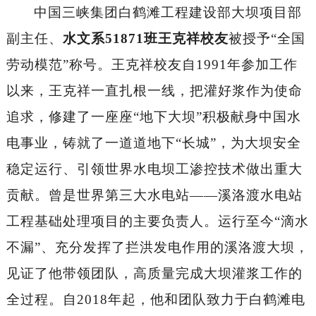
中国三峡集团白鹤滩工程建设部大坝项目部
副主任
、
水文系
51871班王克祥校友
被授予
“全国
劳动模范”称号。王克祥校友
自
1991年参加工作
以来，王克祥一直扎根一线，把灌好浆作为使命
追求，修建了一座座“地下大坝”积极献身中国水
电事业，铸就了一道道地下“长城”，为大坝安全
稳定运行、引领世界水电坝工渗控技术
做出重大
贡献
。
曾是世界第三大水电站
——溪洛渡水电站
工程基础处理项目的主要负责人。运行至今“滴水
不漏”、充分发挥了拦洪发电作用的溪洛渡大坝，
见证了他带领团队，高质量完成大坝灌浆工作的
全过程。自2018年起，他
和
团队致力于白鹤滩电