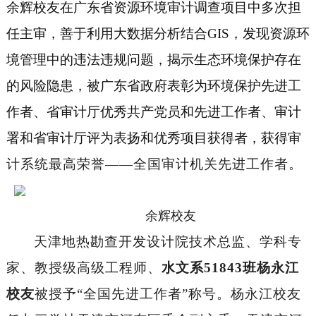
余辉校友
在
广东
省资源环境审计调查项目中多次担
任主审，善于利用大数据分析结合
GIS，发现资源环
境管理中的违法违规问题，揭示生态环境保护存在
的风险隐患
，
被广东省政府表彰为环境保护先进工
作者、省审计厅优秀共产党员和先进工作者、审计
署和省审计厅评为表扬和优秀项目获得者
，
获得
审
计系统最高荣誉
——全国审计机关先进工作者。
余辉校友
天津地热勘查开发设计院技术总监、学科专
家、教授级高级工程师
、
水文系
51843班
杨永江
校友
被授予
“全国先进工作者”
称号。
杨永江校友