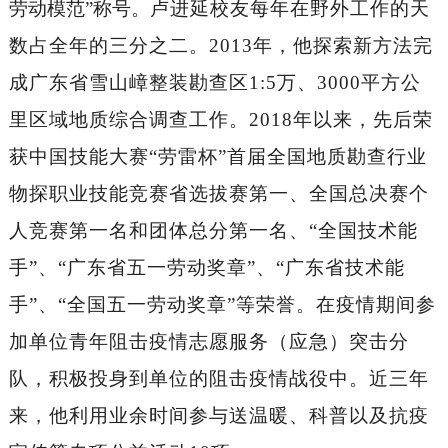
劳动模范”称号。
卢进延校友
每年在野外工作的天
数占
全
年的三分之二。
2013年，他探索新方法完
成
广东省雪山嶂整装勘查区
1:5万
、
3000平方公
里区域地质综合调查工作
。
2018年以来，先后荣
获中国技能大赛“劳雷杯”首届全国地质勘查行业
物探职业技能竞赛省选拔赛第一、全国总决赛个
人竞赛第一名和团体总分第一名、“全国技术能
手”、“广东省五一劳动奖章”
、
“广东省技术能
手”
、
“
全国五一劳动奖章
”
等荣誉。
在疫情期间
参
加单位青年阻击疫情志愿服务（应急）突击分
队，积极投身到单位的阻击疫情战役中。近三年
来，他利用业余时间参与送温暖、科普以及抗疫