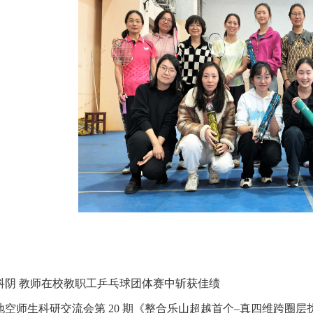
抖阴 教师在校教职工乒乓球团体赛中斩获佳绩
地空师生科研交流会第 20 期《整合乐山超越首个–真四维跨圈