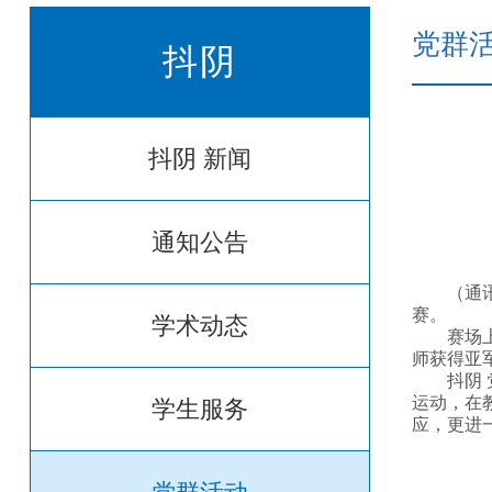
党群
抖阴
抖阴 新闻
通知公告
（通
赛。
学术动态
赛场
师获得亚
抖阴
运动，在
学生服务
应，更进