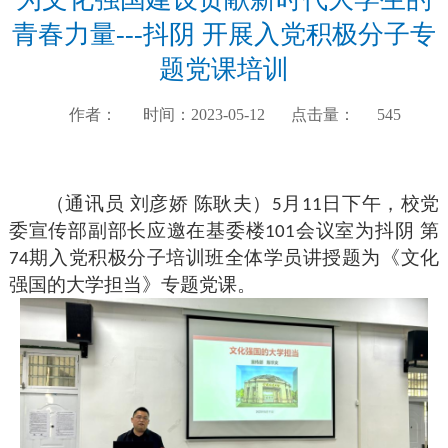
青春力量---抖阴 开展入党积极分子专
题党课培训
作者：
时间：2023-05-12
点击量：
545
（通讯员
刘彦娇
陈耿夫）
月
日下午，校党
5
11
委宣传部副部长应邀在基委楼
会议室为抖阴 第
101
期入党积极分子培训班全体学员讲授题为《文化
74
强国的大学担当》专题党课。