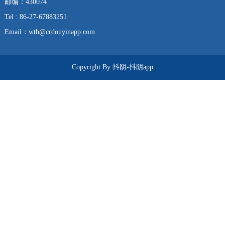
邮编：430074
Tel : 86-27-67883251
Email：
wtb@crdouyinapp.com
Copyright By 抖阴-抖阴app