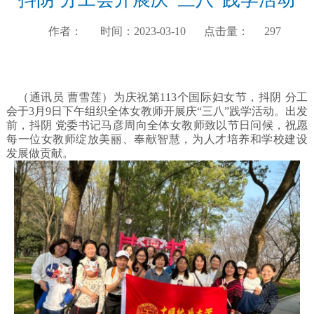
作者：
时间：2023-03-10
点击量：
297
（通讯员
曹雪莲）为庆祝第
113个国际妇女节，抖阴 分工
会于3月9日下午组织全体女教师开展庆“三八”践学活动。出发
前，抖阴 党委书记马彦周向全体女教师致以
节日问候
，祝愿
每一位女教师绽放美丽、奉献智慧，为人才培养和学校建设
发展做贡献。