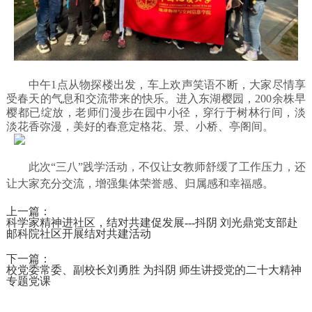
中午
1点从物探楼出发，车上欢声笑语不断，大家
尽情享
受春天的气息和交流带来的快乐
。进入东湖樱园，
200余株早
樱都已
绽放，老师们漫步在园中小径，穿行于树林行间，淡
淡花香弥漫，美好的春意定格花、景、小桥、亭阁间。
此次
“三八”践学活动
，不仅让女
教师舒缓了工作压力，还
让大家充分交流，增强集体荣誉感、归属感和幸福感。
上一篇：
科学家精神进社区，结对共建促发展---抖阴 刘光鼎党支部赴
邮科院社区开展结对共建活动
下一篇：
校党委常委、副校长刘勇胜 为抖阴 师生讲授党的二十大精神
专题党课