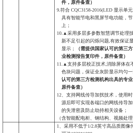
件，原件备查）
9.符合 CQC3158-2016(LED 显
具有智能节电和黑屏节电功能，节
上；
10.▲采用多层多参数智慧调节处理
新不足引起的闪烁问题,有效保证
显示；
（
需
提供国家认可的第三方
业检测报告复印件，原件备查）
11.▲支持多层校正技术,消除屏体
色块问题，保证全灰阶显示均匀一
认可的第三方检测机构出具的专业
原件备查）
1
2
、
支持网线传导加扰技术，使用时
源后即可实现各端口的网线传导加
的失泄密及防止劫持相关设备；
（含
智能
配电柜、钢结构、视频处理
1、采用不低于1/2.8英寸高品质图