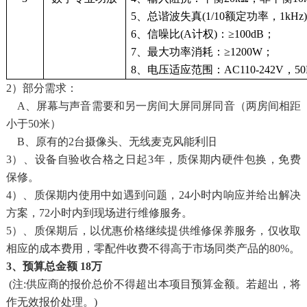
5、总谐波失真(1/10额定功率，1kHz)
6、信噪比(A计权)：≥100dB；
7、最大功率消耗：≥1200W；
8、电压适应范围：AC110-242V，50H
2）部分需求：
A、屏幕与声音需要和另一房间大屏同屏同音（两房间相距
小于50米）
B、原有的2台摄像头、无线麦克风能利旧
3）、设备自验收合格之日起3年，质保期内硬件包换，免费
保修。
4）、质保期内使用中如遇到问题，24小时内响应并给出解决
方案，72小时内到现场进行维修服务。
5）、质保期后，以优惠价格继续提供维修保养服务，仅收取
相应的成本费用，零配件收费不得高于市场同类产品的80%。
3、预算总金额 18万
(注:供应商的报价总价不得超出本项目预算金额。若超出，将
作无效报价处理。)