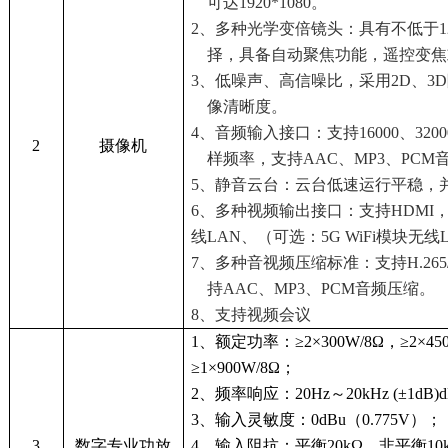
可达1920*1080。
2、多种光学变倍镜头：具有不低于1
择，具备自动聚焦功能，遥控变焦
3、低噪声、高信噪比，采用2D、3
像清晰度。
4、音频输入接口：支持16000、32000
2
摄像机
样频率，支持AAC、MP3、PCM
5、静音云台：云台低速运行平稳，
6、多种视频输出接口：支持HDMI，3
线LAN、（可选：5G WiFi模块无线
7、多种音视频压缩标准：支持H.265/
持AAC、MP3、PCM音频压缩。
8、支持视频会议
1、额定功率：≥2×300W/8Ω，≥2×45
≥1×900W/8Ω；
2、频率响应：20Hz～20kHz (±1dB)
3、输入灵敏度：0dBu（0.775V）；
3
数字专业功放
4、输入阻抗：平衡20kΩ，非平衡10