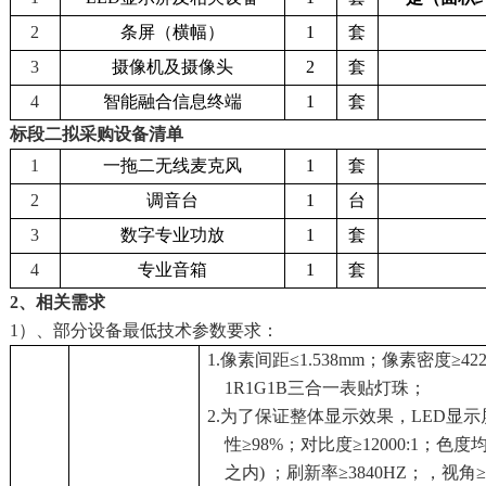
2
条屏（横幅）
1
套
3
摄像机及摄像头
2
套
4
智能融合信息终端
1
套
标段二拟采购设备清单
1
一拖二无线麦克风
1
套
2
调音台
1
台
3
数字专业功放
1
套
4
专业音箱
1
套
2、相关需求
1）、部分设备最低技术参数要求：
1.像素间距≤1.538mm；像素密度≥422
1R1G1B三合一表贴灯珠；
2.为了保证整体显示效果，LED显
性≥98%；对比度≥12000:1；色度均匀性
之内) ；刷新率≥3840HZ；，视角≥1