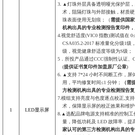
3. ▲灯珠外层具备透明哑光保护层
术，阻隔灯珠与外部接触，材质硬
珠表面使用无划痕；（
需
提供国家
机构出具的专业检测报告复印件，
4.视觉舒适度(VIC0 指数)测试值在 0≤
CSA035.2-2017 标准量化分级
级，视觉健康舒适度等级为S级；
5．
所投产品通过
CCC
强制性认证、
(
提供证书复印件加盖原厂公章
)
6. ▲支持 7*24 小时不间断工作，屏
用，平均修复时间≤1 分钟；
（
需
方检测机构出具的专业检测报告复
7.模组支持亮度与色度逐点校正,支持自
术，保障显示屏的校正效果和维护
1
LED显示屏
8.▲选配品牌电源支持精准的控制工作
量，降低功耗及 LED 故障率，提
家认可的第三方检测机构出具的专