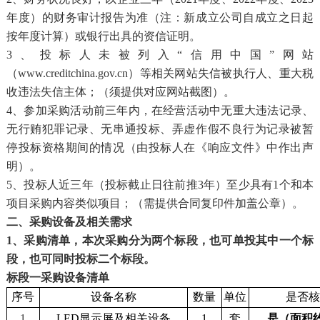
年度）的财务审计报告为准（注：新成立公司自成立之日起
按年度计算）或银行出具的资信证明。
3、投标人未被列入“信用中国”网站
（www.creditchina.gov.cn）等相关网站失信被执行人、重大税
收违法失信主体；（须提供对应网站截图）。
4、参加采购活动前三年内，在经营活动中无重大违法记录、
无行贿犯罪记录、无串通投标、弄虚作假不良行为记录被暂
停投标资格期间的情况（由投标人在《响应文件》中作出声
明）。
5、投标人近三年（投标截止日往前推3年）至少具有1个和本
项目采购内容类似项目；（需提供合同复印件加盖公章）。
二、采购设备及相关需求
1、采购清单，本次采购分为两个标段，也可单投其中一个标
段，也可同时投标二个标段。
标段一采购设备清单
序号
设备名称
数量
单位
是否核
1
LED显示屏及相关设备
1
套
是（面积