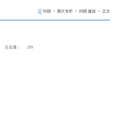
抖阴
>
图片专栏
>
抖阴 建设
>
正文
展
点击量：
209