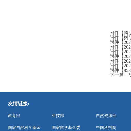
附件【
抖阴
附件【
抖阴
附件【
2
附件【
2
附件【
2
附件【
2
附件【
2
附件【
2
附件【
8
下一篇：
友情链接:
教育部
科技部
自然资源部
国家自然科学基金
国家留学基金委
中国科抖阴