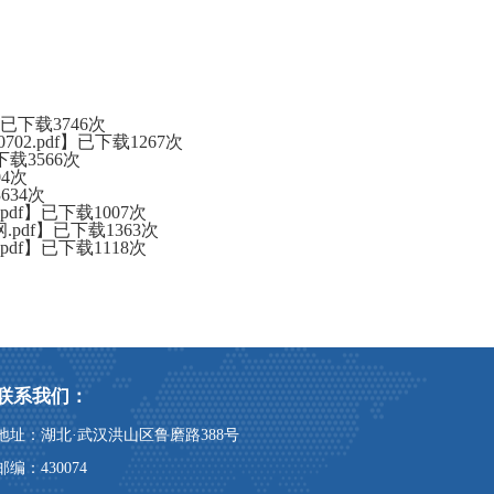
】已下载
3746
次
2.pdf
】已下载
1267
次
下载
3566
次
04
次
3634
次
df
】已下载
1007
次
pdf
】已下载
1363
次
df
】已下载
1118
次
联系我们：
地址：湖北·武汉洪山区鲁磨路388号
邮编：430074