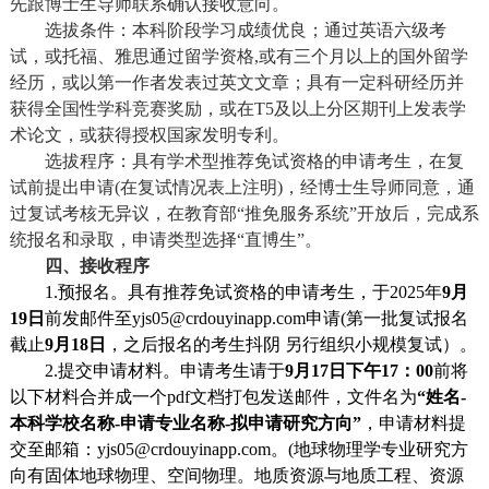
先跟博士生导师联系确认接收意向。
选拔条件：本科阶段学习成绩优良；通过英语六级考
试，或托福、雅思通过留学资格
,
或有三个月以上的国外留学
经历，或以第一作者发表过英文文章；具有一定科研经历并
获得全国性学科竞赛奖励，或在
T5
及以上分区期刊上发表学
术论文，或获得授权国家发明专利。
选拔程序：具有学术型推荐免试资格的申请考生，在复
试前提出申请
(
在复试情况表上注明
)
，经博士生导师同意，通
过复试考核无异议，在教育部“推免服务系统”开放后，完成系
统报名和录取，申请类型选择“直博生”。
四、接收程序
1.
预报名。具有推荐免试资格的申请考生，于
2025
年
9
月
19
日
前发邮件至
yjs05@crdouyinapp.com
申请
(
第一批复试报名
截止
9
月
18
日
，之后报名的考生抖阴 另行组织小规模复试）。
2.
提交申请材料。申请考生请于
9
月
17
日下午
17
：
00
前将
以下材料合并成一个
pdf
文档打包发送邮件，文件名为
“姓名
-
本科学校名称
-
申请专业名称
-
拟申请研究方向”
，申请材料提
交至邮箱：
yjs05@crdouyinapp.com
。
(
地球物理学专业研究方
向有固体地球物理、空间物理。地质资源与地质工程、资源