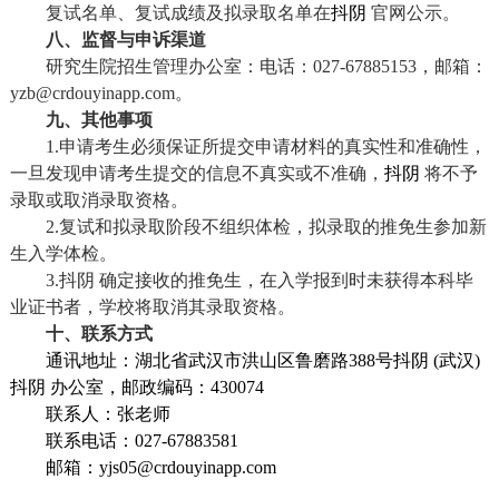
复试名单、复试成绩及拟录取名单在
抖阴
官网公示。
八、监督与申诉渠道
研究生院招生管理办公室：电话：
027-67885153
，邮箱：
yzb@crdouyinapp.com
。
九、其他事项
1.
申请考生必须保证所提交申请材料的真实性和准确性，
一旦发现申请考生提交的信息不真实或不准确，
抖阴
将不予
录取或取消录取资格。
2.
复试和拟录取阶段不组织体检，拟录取的推免生参加新
生入学体检。
3.
抖阴 确定接收的推免生，在入学报到时未获得本科毕
业证书者，学校将取消其录取资格。
十、联系方式
通讯地址：湖北省武汉市洪山区鲁磨路
388
号抖阴
(
武汉
)
抖阴 办公室，邮政编码：
430074
联系人：张老师
联系电话：
027-67883581
邮箱：
yjs05@crdouyinapp.com