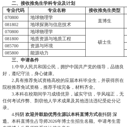
二、接收推免生学科专业及计划
专业代码
专业名称
接收推免生类型
070800
地球物理学
直博生
081802
地球探测与信息技术
070800
地球物理学
081800
地质资源与地质工程
硕士生
085700
资源与环境
085800
能源动力
三、申请条件
1.
中华人民共和国公民，拥护中国共产党的领导，品德良
好，遵纪守法，身心健康。
2.
具有推荐免试资格高校的应届本科毕业生，并获得所在
院校推荐免试资格，推荐手续完备，材料齐全。
3.
本科在校期间学习成绩优异，诚实守信，学风端正，无
任何考试作弊、剽窃他人学术成果及其他违法违纪受处分记
录。
4.
抖阴
欢迎并鼓励优秀生源以本科直博方式在
抖阴 深
造
。本科直博生占导师
2026
年博士生招生名额。申请考生需