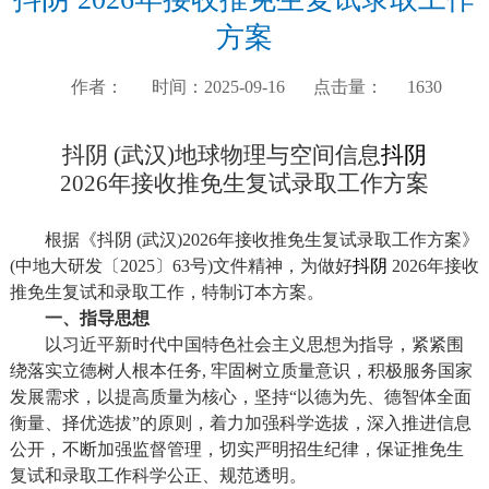
方案
作者：
时间：2025-09-16
点击量：
1630
抖阴
(
武汉
)
地球物理与空间信息
抖阴
2026
年接收推免生复试录取工作方案
根据《抖阴
(
武汉
)2026
年接收推免生复试录取工作方案》
(
中地大研发〔
2025
〕
63
号
)
文件精神，为做好
抖阴
2026
年接收
推免生复试和录取工作，特制订本方案。
一、指导思想
以习近平新时代中国特色社会主义思想为指导，紧紧围
绕落实立德树人根本任务
,
牢固树立质量意识，积极服务国家
发展需求，以提高质量为核心，坚持“以德为先、德智体全面
衡量、择优选拔”的原则，着力加强科学选拔，深入推进信息
公开，不断加强监督管理，切实严明招生纪律，保证推免生
复试和录取工作科学公正、规范透明。