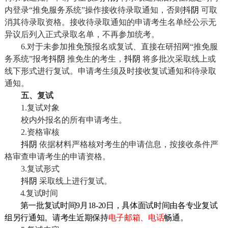
内登录“推免服务系统”操作接收待录取通知，否则
抖阴
可取
消其待录取资格。接收待录取通知的申请考生名单经公示无
异议后列入正式录取名单，不再参加统考。
6.
对于未参加推免预报名或复试、直接在研招网“推免服
务系统”报考
抖阴
推免生的考生，
抖阴
将多批次采取线上或
线下形式进行复试。申请考生须及时接收复试通知和待录取
通知。
五、复试
1.
复试对象
校内外报名的所有申请考生。
2.
资格审核
抖阴
依据材料严格核对考生的申请信息，按接收条件严
格审查申请考生的申请资格。
3.
复试形式
抖阴
采取线上
进行复试。
4.
复试时间
第一批复试时间
9
月
18-20
日，具体面试时间由各专业复试
组另行通知。请考生近期保持
电子邮箱、电话
畅通。