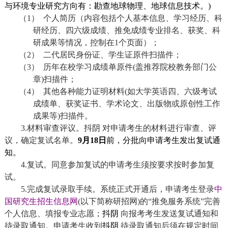
与环境专业研究方向有：勘查地球物理、地球信息技术。
)
（1）
个人简历（内容包括个人基本信息、学习经历、科
研经历、四六级成绩、推免成绩专业排名、获奖、科
研成果等情况，控制在
1
个页面）；
（2）
二代居民身份证、学生证原件扫描件；
（3）
历年在校学习成绩单原件
(
盖推荐院校教务部门公
章
)
扫描件；
（4）
其他各种能力证明材料
(
如大学英语四、六级考试
成绩单、获奖证书、学术论文、出版物或原创性工作
成果等
)
扫描件。
3.
材料审查评议。抖阴 对申请考生的材料进行审查、评
议，确定复试名单。
9
月
18
日
前，分批向申请考生发出复试通
知。
4.
复试。同意参加复试的申请考生须按要求按时参加复
试。
5.
完成复试录取手续。系统正式开通后，申请考生登录
中
国研究生招生信息网
(
以下简称研招网
)
的“推免服务系统”完善
个人信息、填报专业志愿；
抖阴
向报考考生发送复试通知和
待录取通知。申请考生收到
抖阴
待录取通知后须在规定时间