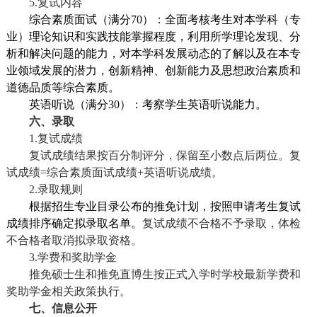
5.
复试内容
综合素质面试（满分
70
）：全面考核考生对本学科（专
业）理论知识和实践技能掌握程度，利用所学理论发现、分
析和解决问题的能力，对本学科发展动态的了解以及在本专
业领域发展的潜力，创新精神、创新能力及思想政治素质和
道德品质等综合素质。
英语听说（满分
30
）：考察学生英语听说能力。
六、录取
1.
复试成绩
复试成绩结果按百分制评分，保留至小数点后两位。复
试成绩
=
综合素质面试成绩
+
英语听说成绩。
2.
录取规则
根据招生专业目录公布的推免计划，按照申请考生复试
成绩排序确定拟录取名单。
复试成绩不合格不予录取，体检
不合格者取消拟录取资格。
3.
学费和奖助学金
推免硕士生和推免直博生按正式入学时学校最新学费和
奖助学金相关政策执行。
七、信息公开