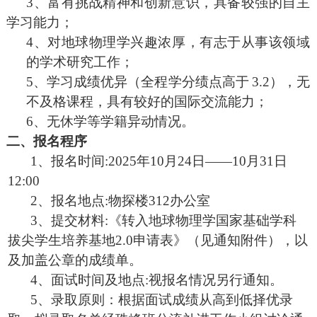
3
、富有挑战精神和创新意识，具备较强的自主
学习能力；
4、对地球物理学兴趣浓厚，有志于从事该领域
的学术研
究工
作；
5
、学习成绩优异（全程学分绩点高于
3.2
），无
不及格课程，具有较
好的国际交流能力；
6
、无休学等学籍异动情况。
二、报名程序
1
、报名时间
:2025
年
10
月
24
日——
10
月
31
日
12:00
2
、报名地点
:
物探楼
312
办公室
3
、提交材料
:
《转入地球物理学国家基础学科
拔尖学生培养基地
2.0
申请表》（见通知附件），以
及加盖公章的成绩单。
4
、面试时间及地点
:
视报名情况另行通知。
5
、录取原则：根据面试成绩从高到低择优录