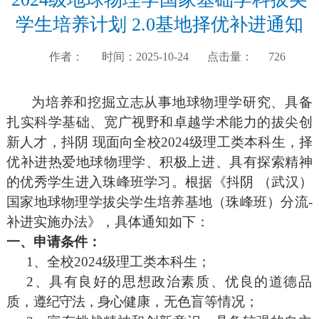
学生培养计划 2.0基地择优补进通知
作者：
时间：2025-10-24
点击量：
726
为培养和挖掘立志从事地球物理学研究、
具备
扎实科学基础、宽广视野和卓越学术能力的拔尖创
新人才，抖阴 现面向全校
2024
级理工类本科生，择
优
补进热爱地球物理学、积极上进、具有探索精神
的优秀学生进
入珠峰班学习
。根据《抖阴 （武汉）
国家地球物理学拔尖学生培养基地（珠峰班）分流
-
补进实施办法》，具体通知如下：
一、
申请条件：
1
、
全校
2024
级理工类本科生；
2
、具有良好的思想政治素质、优良的道德品
质，
遵纪守法，身心
健康，无色盲等情况；